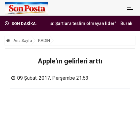
'Erbakan Hoca: Şartlara teslim olmayan lider'
Burak Yılmaz'dan
SON DAKİKA:
Ana Sayfa
KADIN
Apple'ın gelirleri arttı
09 Şubat, 2017, Perşembe 21:53