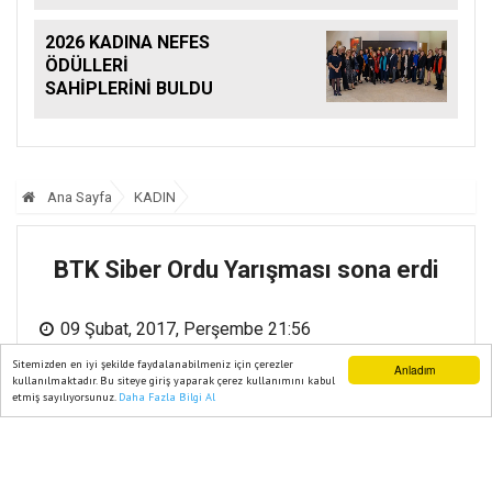
2026 KADINA NEFES
ÖDÜLLERİ
SAHİPLERİNİ BULDU
Ana Sayfa
KADIN
BTK Siber Ordu Yarışması sona erdi
09 Şubat, 2017, Perşembe 21:56
Sitemizden en iyi şekilde faydalanabilmeniz için çerezler
Anladım
kullanılmaktadır. Bu siteye giriş yaparak çerez kullanımını kabul
etmiş sayılıyorsunuz.
Daha Fazla Bilgi Al
Ana Sayfa
Web TV
Foto Galeri
Yazarlar