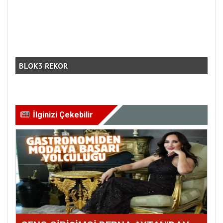
ÇO
BLOK3 REKOR
PRO
İlginizi Çekebilir