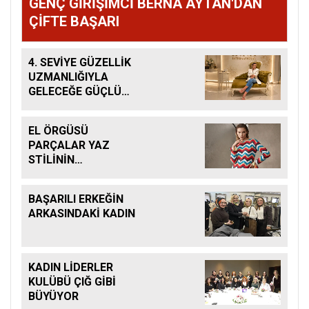
GENÇ GİRİŞİMCİ BERNA AYTAN'DAN
ÇİFTE BAŞARI
4. SEVİYE GÜZELLİK
UZMANLIĞIYLA
GELECEĞE GÜÇLÜ
ADIM
EL ÖRGÜSÜ
PARÇALAR YAZ
STİLİNİN
BAŞROLÜNDE
BAŞARILI ERKEĞİN
ARKASINDAKİ KADIN
KADIN LİDERLER
KULÜBÜ ÇIĞ GİBİ
BÜYÜYOR