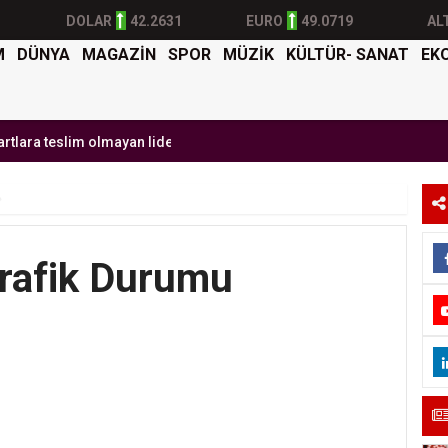
DOLAR
42.2631
EURO
49.0719
AL
M
DÜNYA
MAGAZİN
SPOR
MÜZİK
KÜLTÜR- SANAT
EK
lara teslim olmayan lider'
Burak Yılmaz'dan Mehmet Ekici'ye gel ça
Trafik Durumu