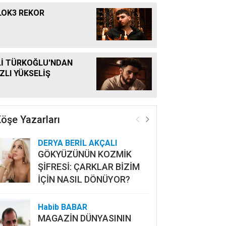
LOK3 REKOR
Lİ TÜRKOĞLU'NDAN
IZLI YÜKSELİŞ
öşe Yazarları
DERYA BERİL AKÇALI
GÖKYÜZÜNÜN KOZMİK
ŞİFRESİ: ÇARKLAR BİZİM
İÇİN NASIL DÖNÜYOR?
Habib BABAR
MAGAZİN DÜNYASININ