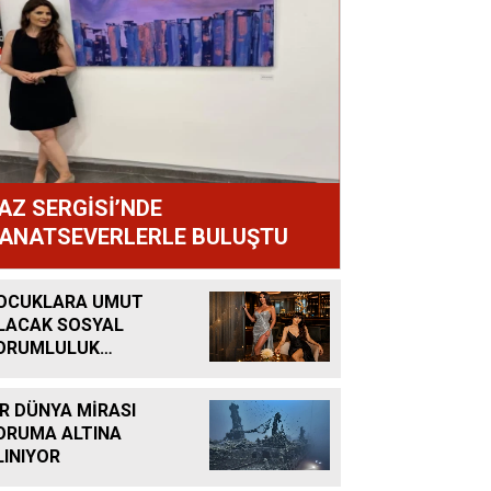
AZ SERGİSİ’NDE
ANATSEVERLERLE BULUŞTU
OCUKLARA UMUT
LACAK SOSYAL
ORUMLULUK
ROJESİ
İR DÜNYA MİRASI
ORUMA ALTINA
LINIYOR