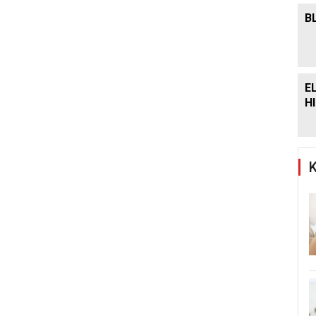
B
E
H
K