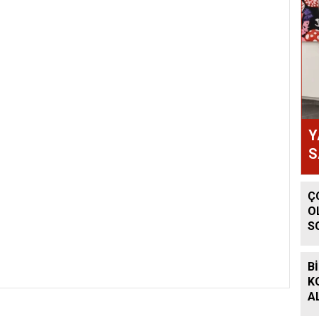
Y
S
Ç
O
S
P
B
K
A