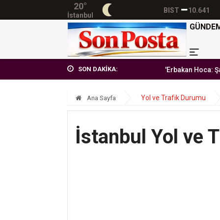
20°
BIST
10.641
İstanbul
GÜNDE
SON DAKİKA:
'Erbakan Hoca: Şart
Yol ve Trafik Durumu
Ana Sayfa
İstanbul Yol ve 