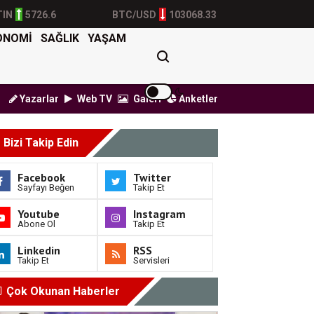
TIN
5726.6
BTC/USD
103068.33
ONOMİ
SAĞLIK
YAŞAM
Yazarlar
Web TV
Galeri
Anketler
ğrısı
BTK Siber Ordu Yarışması sona erdi
Apple'ın gelirleri arttı
Bizi Takip Edin
Facebook
Twitter
Sayfayı Beğen
Takip Et
Youtube
Instagram
Abone Ol
Takip Et
Linkedin
RSS
Takip Et
Servisleri
Çok Okunan Haberler