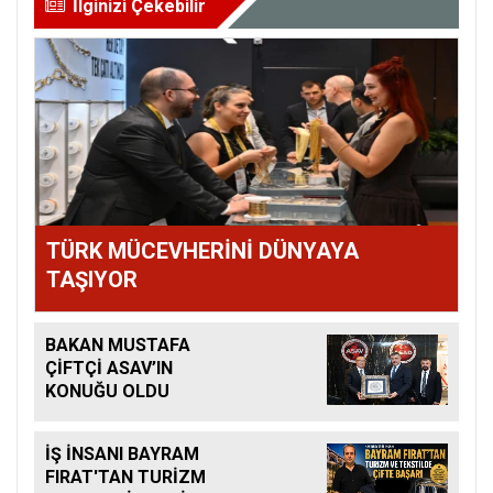
İlginizi Çekebilir
TÜRK MÜCEVHERİNİ DÜNYAYA
TAŞIYOR
BAKAN MUSTAFA
ÇİFTÇİ ASAV’IN
KONUĞU OLDU
İŞ İNSANI BAYRAM
FIRAT'TAN TURİZM