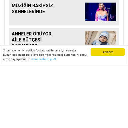
MÜZİĞİN RAKİPSİZ
SAHNELERİNDE
ANNELER ÖRÜYOR,
AİLE BÜTÇESİ
KAZANIYOR
Sitemizden en iyi şekilde faydalanabilmeniz için çerezler
Anladım
kullanılmaktadır. Bu siteye giriş yaparak çerez kullanımını kabul
etmiş sayılıyorsunuz.
Daha Fazla Bilgi Al
Ana Sayfa
Web TV
Foto Galeri
Yazarlar
Ana Sayfa
GÜNDEM
LEZZET DOLU FESTIVAL, YILDIZLARIN
KONSERLERIYLE TAÇLANIYOR
15 Eylül, 2025, Pazartesi 13:17