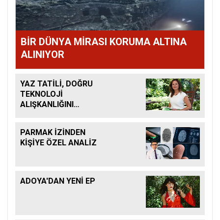
BİR DÜNYA MİRASI KORUMA ALTINA
ALINIYOR
YAZ TATİLİ, DOĞRU
TEKNOLOJİ
ALIŞKANLIĞINI
KAZANDIRMAK İÇİN
BÜYÜK FIRSAT
PARMAK İZİNDEN
KİŞİYE ÖZEL ANALİZ
ADOYA'DAN YENİ EP