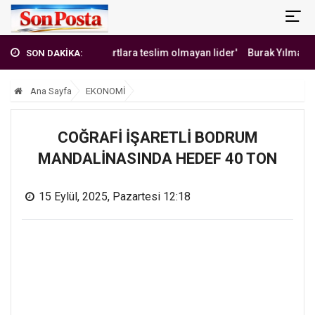
an Hoca: Şartlara teslim olmayan lider'
Burak Yılmaz'dan Mehmet Eki
SON DAKİKA:
Ana Sayfa
EKONOMİ
COĞRAFİ İŞARETLİ BODRUM
MANDALİNASINDA HEDEF 40 TON
15 Eylül, 2025, Pazartesi 12:18