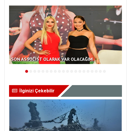
SON ASSOLİST OLARAK VAR OLACAĞIM
KA
İlginizi Çekebilir