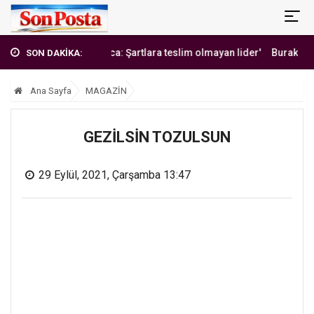
'Erbakan Hoca: Şartlara teslim olmayan lider'
Burak Yılmaz'dan 
SON DAKİKA:
Ana Sayfa
MAGAZİN
GEZİLSİN TOZULSUN
29 Eylül, 2021, Çarşamba 13:47