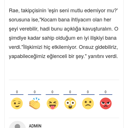
Rae, takipçisinin 'eşin seni mutlu edemiyor mu?'
sorusuna ise,"Kocam bana ihtiyacım olan her
şeyi verebilir, hadi bunu açıklığa kavuşturalım. O
şimdiye kadar sahip olduğum en iyi ilişkiyi bana
verdi."İlişkimizi hiç etkilemiyor. Onsuz gidebiliriz,
yapabileceğimiz eğlenceli bir şey." yanıtını verdi.
0
0
0
0
0
0
ADMIN