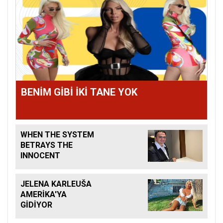
BENİM GİBİ İKİ TANE YOK
WHEN THE SYSTEM
BETRAYS THE
INNOCENT
JELENA KARLEUŠA
AMERİKA'YA
GİDİYOR