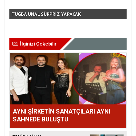
TUĞBA ÜNAL SÜRPRİZ YAPACAK
AM
İlginizi Çekebilir
AYNI ŞİRKETİN SANATÇILARI AYNI
SAHNEDE BULUŞTU