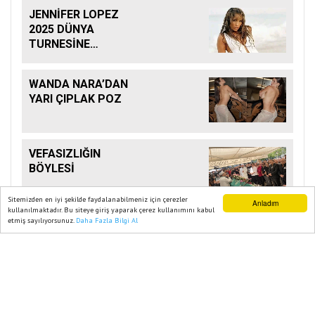
JENNİFER LOPEZ
2025 DÜNYA
TURNESİNE
BAŞLIYOR
WANDA NARA’DAN
YARI ÇIPLAK POZ
VEFASIZLIĞIN
BÖYLESİ
Sitemizden en iyi şekilde faydalanabilmeniz için çerezler
Anladım
kullanılmaktadır. Bu siteye giriş yaparak çerez kullanımını kabul
etmiş sayılıyorsunuz.
Daha Fazla Bilgi Al
Ana Sayfa
Web TV
Foto Galeri
Yazarlar
SON POSTA GAZETESI 2023
Yazılım |
Onemsoft
Künye
Gizlilik Politikası
Sitene Ekle
İletişim