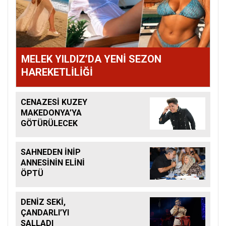
MELEK YILDIZ’DA YENİ SEZON
HAREKETLİLİĞİ
CENAZESİ KUZEY
MAKEDONYA’YA
GÖTÜRÜLECEK
SAHNEDEN İNİP
ANNESİNİN ELİNİ
ÖPTÜ
DENİZ SEKİ,
ÇANDARLI’YI
SALLADI