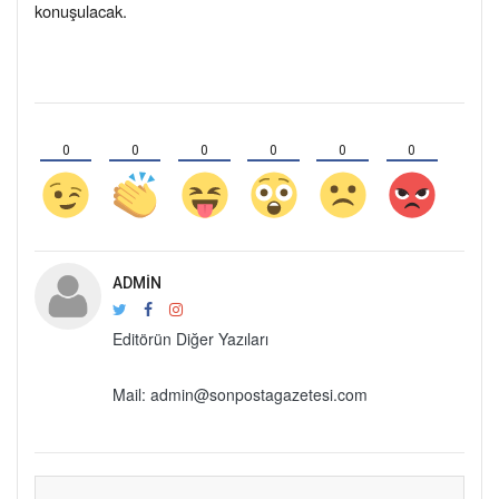
konuşulacak.
0
0
0
0
0
0
ADMIN
Editörün Diğer Yazıları
Mail: admin@sonpostagazetesi.com