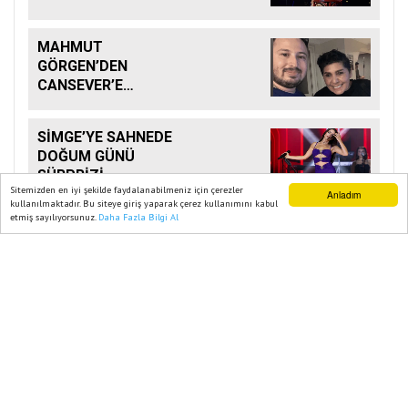
MAHMUT
GÖRGEN’DEN
CANSEVER’E
DUYGUSAL VEDA
SİMGE’YE SAHNEDE
DOĞUM GÜNÜ
SÜRPRİZİ
Sitemizden en iyi şekilde faydalanabilmeniz için çerezler
Anladım
kullanılmaktadır. Bu siteye giriş yaparak çerez kullanımını kabul
etmiş sayılıyorsunuz.
Daha Fazla Bilgi Al
Ana Sayfa
Web TV
Foto Galeri
Yazarlar
SON POSTA GAZETESI 2023
Yazılım |
Onemsoft
Künye
Gizlilik Politikası
Sitene Ekle
İletişim