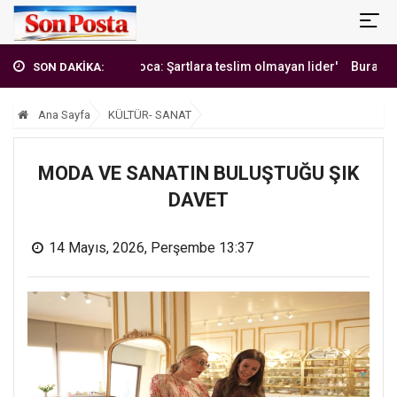
'Erbakan Hoca: Şartlara teslim olmayan lider'
Burak Yılmaz'd
SON DAKİKA:
Ana Sayfa
KÜLTÜR- SANAT
MODA VE SANATIN BULUŞTUĞU ŞIK
DAVET
14 Mayıs, 2026, Perşembe 13:37