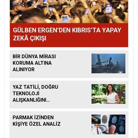
GÜLBEN ERGEN’DEN KIBRIS’TA YAPAY
ZEKÂ ÇIKIŞI
BİR DÜNYA MİRASI
KORUMA ALTINA
ALINIYOR
YAZ TATİLİ, DOĞRU
TEKNOLOJİ
ALIŞKANLIĞINI
KAZANDIRMAK İÇİN
BÜYÜK FIRSAT
PARMAK İZİNDEN
KİŞİYE ÖZEL ANALİZ