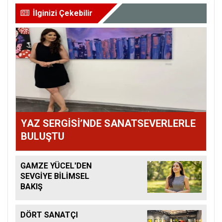
İlginizi Çekebilir
YAZ SERGİSİ’NDE SANATSEVERLERLE
BULUŞTU
GAMZE YÜCEL'DEN
SEVGİYE BİLİMSEL
BAKIŞ
DÖRT SANATÇI