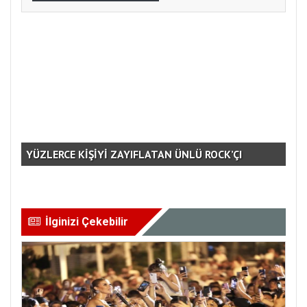
YÜZLERCE KİŞİYİ ZAYIFLATAN ÜNLÜ ROCK’ÇI
YO
İlginizi Çekebilir