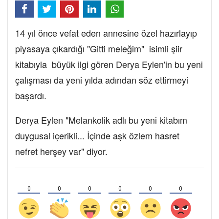
14 yıl önce vefat eden annesine özel hazırlayıp
piyasaya çıkardığı "Gitti meleğim" isimli şiir
kitabıyla büyük ilgi gören Derya Eylen'in bu yeni
çalışması da yeni yılda adından söz ettirmeyi
başardı.
Derya Eylen "Melankolik adlı bu yeni kitabım
duygusal içerikli... İçinde aşk özlem hasret
nefret herşey var" diyor.
0
0
0
0
0
0