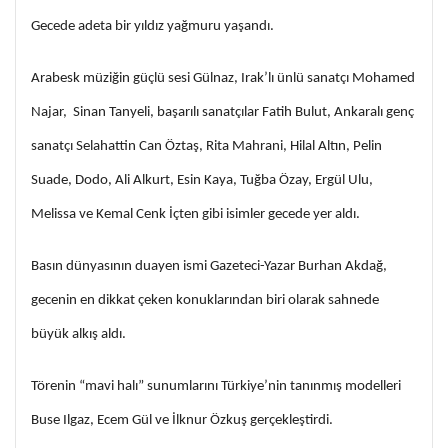
Gecede adeta bir yıldız yağmuru yaşandı.
Arabesk müziğin güçlü sesi Gülnaz, Irak’lı ünlü sanatçı Mohamed
Najar, Sinan Tanyeli, başarılı sanatçılar Fatih Bulut, Ankaralı genç
sanatçı Selahattin Can Öztaş, Rita Mahrani, Hilal Altın, Pelin
Suade, Dodo, Ali Alkurt, Esin Kaya, Tuğba Özay, Ergül Ulu,
Melissa ve Kemal Cenk İçten gibi isimler gecede yer aldı.
Basın dünyasının duayen ismi Gazeteci-Yazar Burhan Akdağ,
gecenin en dikkat çeken konuklarından biri olarak sahnede
büyük alkış aldı.
Törenin “mavi halı” sunumlarını Türkiye’nin tanınmış modelleri
Buse Ilgaz, Ecem Gül ve İlknur Özkuş gerçekleştirdi.