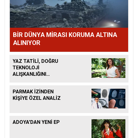
BİR DÜNYA MİRASI KORUMA ALTINA
ALINIYOR
YAZ TATİLİ, DOĞRU
TEKNOLOJİ
ALIŞKANLIĞINI
KAZANDIRMAK İÇİN
BÜYÜK FIRSAT
PARMAK İZİNDEN
KİŞİYE ÖZEL ANALİZ
ADOYA'DAN YENİ EP