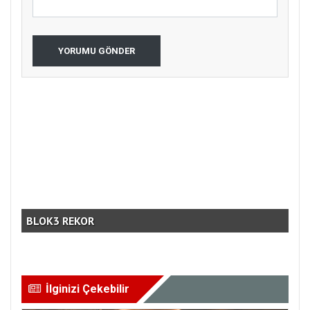
YORUMU GÖNDER
ÇO
BLOK3 REKOR
PRO
İlginizi Çekebilir