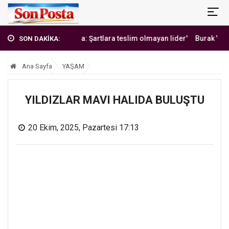
'Erbakan Hoca: Şartlara teslim olmayan lider'
Burak Yılmaz'dan 
SON DAKİKA:
Ana Sayfa
YAŞAM
YILDIZLAR MAVI HALIDA BULUŞTU
20 Ekim, 2025, Pazartesi 17:13