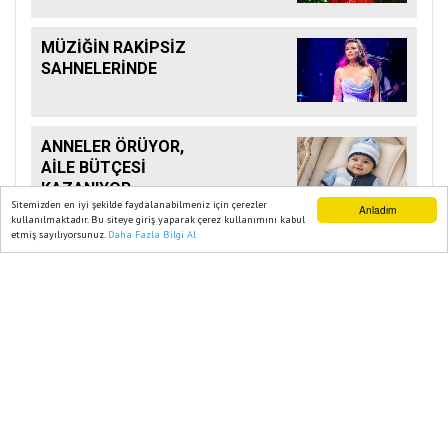
MÜZİĞİN RAKİPSİZ
SAHNELERİNDE
ANNELER ÖRÜYOR,
AİLE BÜTÇESİ
KAZANIYOR
Sitemizden en iyi şekilde faydalanabilmeniz için çerezler
Anladım
kullanılmaktadır. Bu siteye giriş yaparak çerez kullanımını kabul
etmiş sayılıyorsunuz.
Daha Fazla Bilgi Al
Ana Sayfa
Web TV
Foto Galeri
Yazarlar
SON POSTA GAZETESI 2023
Yazılım |
Onemsoft
Künye
Gizlilik Politikası
Sitene Ekle
İletişim