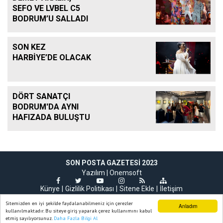
SEFO VE LVBEL C5
BODRUM’U SALLADI
SON KEZ
HARBİYE’DE OLACAK
DÖRT SANATÇI
BODRUM'DA AYNI
HAFIZADA BULUŞTU
SON POSTA GAZETESI 2023
Yazılım |
Onemsoft
Künye
Gizlilik Politikası
Sitene Ekle
İletişim
Sitemizden en iyi şekilde faydalanabilmeniz için çerezler
Anladım
kullanılmaktadır. Bu siteye giriş yaparak çerez kullanımını kabul
etmiş sayılıyorsunuz.
Daha Fazla Bilgi Al
Ana Sayfa
Web TV
Foto Galeri
Yazarlar