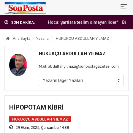
'Erbakan Hoca: Şartlara teslim olmayan lider'
Burak Y
SON DAKİKA:
Ana Sayfa
Yazarlar
HUKUKÇU ABDULLAH YILMAZ
HUKUKÇU ABDULLAH YILMAZ
Mail: abdullahyilmaz@sonpostagazetesi.com
HİPOPOTAM KİBRİ
HUKUKÇU ABDULLAH YILMAZ
29 Ekim, 2025, Çarşamba 14:38