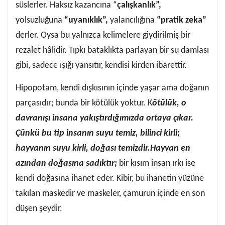
süslerler. Haksız kazancına “
çalışkanlık”,
yolsuzluğuna
“uyanıklık”,
yalancılığına
“pratik zeka”
derler. Oysa bu yalnızca kelimelere giydirilmiş bir
rezalet hâlidir. Tıpkı bataklıkta parlayan bir su damlası
gibi, sadece ışığı yansıtır, kendisi kirden ibarettir.
Hipopotam, kendi dışkısının içinde yaşar ama doğanın
parçasıdır; bunda bir kötülük yoktur. K
ötülük, o
davranışı insana yakıştırdığımızda ortaya çıkar.
Çünkü bu tip insanın suyu temiz, bilinci kirli;
hayvanın suyu kirli, doğası temizdir.Hayvan en
azından doğasına sadıktır;
bir kısım insan ırkı ise
kendi doğasına ihanet eder. Kibir, bu ihanetin yüzüne
takılan maskedir ve maskeler, çamurun içinde en son
düşen şeydir.