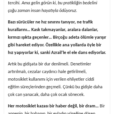
tercihi. Ama gelin görün ki, bu pratikliğin bedelini
çoğu zaman insan hayatıyla ödüyoruz.
Bazı sürücüler ne hız sınırını tanıyor, ne trafik
kurallarını… Kask takmayanlar, aralara dalanlar,
kırmızı ışıkta geçenler… Birçoğu adeta ölümle yarışır
gibi hareket ediyor. Özellikle ana yollarda öyle bir
hız yapıyorlar ki, sanki Azrail’le el ele dans ediyorlar.
Artık bu gidişata bir dur denilmeli. Denetimler
artırılmalı, cezalar caydırıcı hale getirilmeli,
motosiklet kullanımı için verilen ehliyetler ciddi
eğitim süreçlerinden geçmeli. Çünkü bu gidişle daha
çok can yanacak, daha çok ocak sönecek.
Her motosiklet kazası bir haber değil, bir dram…
Bir
annenin, bir babanın, bir evladın yüreğine düşen