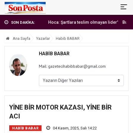
'Erbakan Hoca: Şartlara teslim olmayan lider'
Burak Y
SON DAKİKA:
Ana Sayfa
Yazarlar
Habib BABAR
HABIB BABAR
Mail: gazetecihabibbabar@gmail.com
YİNE BİR MOTOR KAZASI, YİNE BİR
ACI
04 Kasım, 2025, Salı 14:22
HABIB BABAR